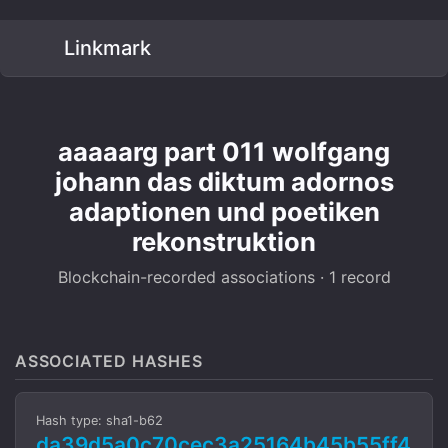
Linkmark
aaaaarg part 011 wolfgang
johann das diktum adornos
adaptionen und poetiken
rekonstruktion
Blockchain-recorded associations · 1 record
ASSOCIATED HASHES
Hash type: sha1-b62
da39d5a0c70cec3a25164b45b55ff4