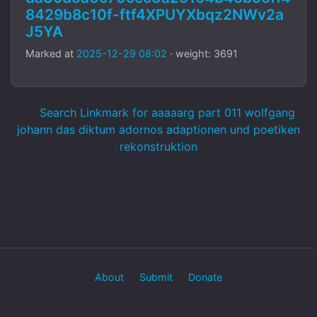
8429b8c10f-ftf4XPUYXbqz2NWv2a
J5YA
Marked at
2025-12-29 08:02
· weight: 3691
Search Linkmark for aaaaarg part 011 wolfgang
johann das diktum adornos adaptionen und poetiken
rekonstruktion
About
Submit
Donate